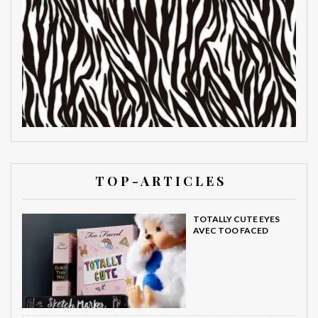
T O P - A R T I C L E S
TOTALLY CUTE EYES
AVEC TOO FACED