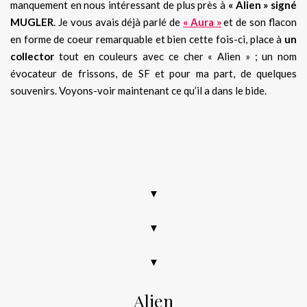
manquement en nous intéressant de plus près à
« Alien » signé
MUGLER
. Je vous avais déjà parlé de
« Aura »
et de son flacon
en forme de coeur remarquable et bien cette fois-ci, place à
un
collector
tout en couleurs avec ce cher « Alien » ; un nom
évocateur de frissons, de SF et pour ma part, de quelques
souvenirs. Voyons-voir maintenant ce qu’il a dans le bide.
Mugler – alien – édition limitée – soldes – pré soldes de
janvier 2019 – nouveauté 2018 – avis – code promo-
sephora
▼
▼
▼
Alien