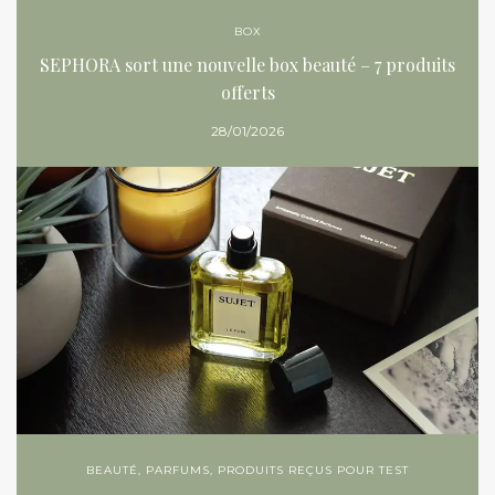
BOX
SEPHORA sort une nouvelle box beauté – 7 produits
offerts
28/01/2026
BEAUTÉ
,
PARFUMS
,
PRODUITS REÇUS POUR TEST