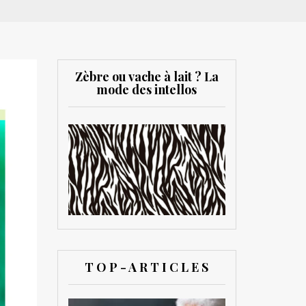
Zèbre ou vache à lait ? La
mode des intellos
T O P - A R T I C L E S