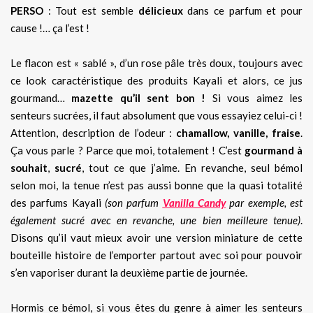
PERSO
: Tout est semble
délicieux
dans ce parfum et pour
cause !… ça l’est !
Le flacon est « sablé », d’un rose pâle très doux, toujours avec
ce look caractéristique des produits Kayali et alors, ce jus
gourmand…
mazette qu’il sent bon !
Si vous aimez les
senteurs sucrées, il faut absolument que vous essayiez celui-ci !
Attention, description de l’odeur :
chamallow, vanille, fraise
.
Ça vous parle ? Parce que moi, totalement ! C’est
gourmand à
souhait
,
sucré
, tout ce que j’aime. En revanche, seul bémol
selon moi, la tenue n’est pas aussi bonne que la quasi totalité
des parfums Kayali
(son parfum
Vanilla Candy
par exemple, est
également sucré avec en revanche, une bien meilleure tenue)
.
Disons qu’il vaut mieux avoir une version miniature de cette
bouteille histoire de l’emporter partout avec soi pour pouvoir
s’en vaporiser durant la deuxième partie de journée.
Hormis ce bémol, si vous êtes du genre à aimer les senteurs