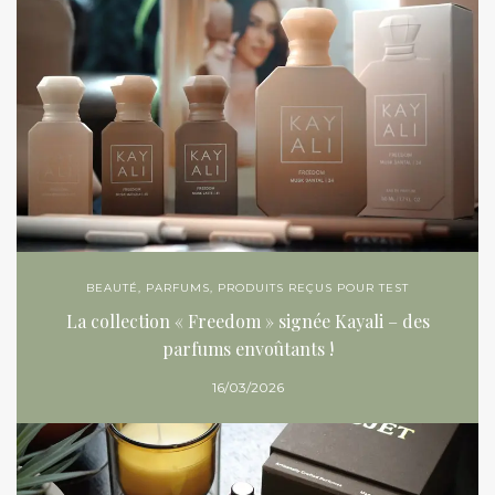
BEAUTÉ
,
PARFUMS
,
PRODUITS REÇUS POUR TEST
La collection « Freedom » signée Kayali – des
parfums envoûtants !
16/03/2026