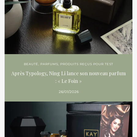
BEAUTÉ
,
PARFUMS
,
PRODUITS REÇUS POUR TEST
Après Typology, Ning Li lance son nouveau parfum
: « Le Foin »
26/01/2026