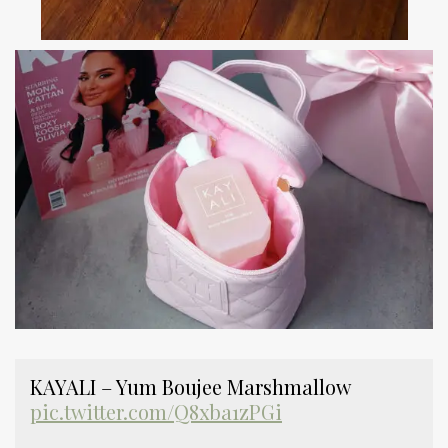
KAYALI – Yum Boujee Marshmallow
pic.twitter.com/Q8xba1zPGi