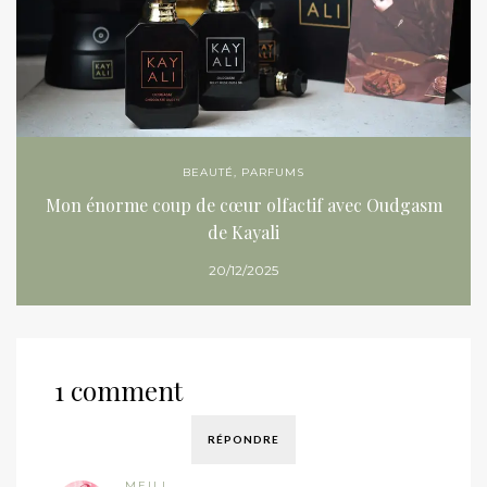
BEAUTÉ
,
PARFUMS
Mon énorme coup de cœur olfactif avec Oudgasm
de Kayali
20/12/2025
1 comment
RÉPONDRE
MEILI