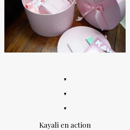
.
▼
▼
▼
Kayali en action