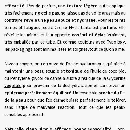
efficacité
. Pas de parfum, une
texture légère
qui s’applique
très facilement,
ne colle pas
, ne laisse pas de voile gras mais au
contraire,
révèle une peau douce et hydratée
. Pour les teints
ternes et fatigués, cette Crème Hydratante est parfaite. Elle
réveille les minois et leur apporte
confort et éclat
. Vraiment,
très emballée par ce tube. Et comme toujours avec Typology,
les packagings sont minimalistes et soignés, tout ce qu’on aime.
Niveau compo, on retrouve de l’
acide hyaluronique
qui aide à
maintenir une peau souple et tonique
, de l’
huile de coco bio
,
du
Pentylene glycol de canne à sucre
ainsi que de la
Glycérine
végétale
pour prévenir de la déshydratation et conserver
un
épiderme parfaitement équilibré
. Un ensemble
proche du PH
de la peau
pour que l’épiderme puisse parfaitement le tolérer,
sans risque de mauvaise réaction. Tout ce que les peaux
sensibles apprécient.
Naturelle, clean, simple, efficace, bonne sensorialité
… bon,