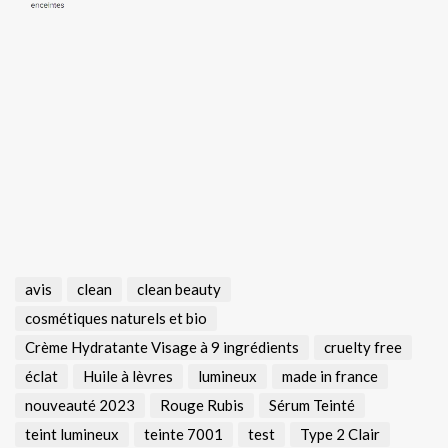
avis
clean
clean beauty
cosmétiques naturels et bio
Crème Hydratante Visage à 9 ingrédients
cruelty free
éclat
Huile à lèvres
lumineux
made in france
nouveauté 2023
Rouge Rubis
Sérum Teinté
teint lumineux
teinte 7001
test
Type 2 Clair