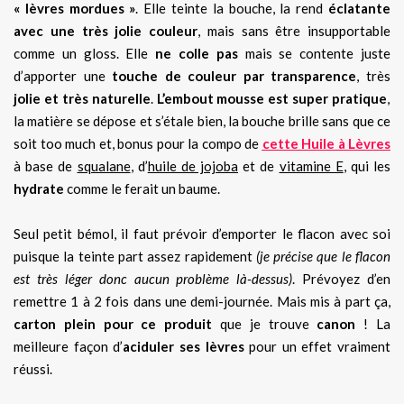
« lèvres mordues »
. Elle teinte la bouche, la rend
éclatante
avec une très jolie couleur
, mais sans être insupportable
comme un gloss. Elle
ne colle pas
mais se contente juste
d’apporter une
touche de couleur par transparence
, très
jolie et très naturelle
.
L’embout mousse est super pratique
,
la matière se dépose et s’étale bien, la bouche brille sans que ce
soit too much et, bonus pour la compo de
cette Huile à Lèvres
à base de
squalane
, d’
huile de jojoba
et de
vitamine E
, qui les
hydrate
comme le ferait un baume.
Seul petit bémol, il faut prévoir d’emporter le flacon avec soi
puisque la teinte part assez rapidement
(je précise que le flacon
est très léger donc aucun problème là-dessus)
. Prévoyez d’en
remettre 1 à 2 fois dans une demi-journée. Mais mis à part ça,
carton plein pour ce produit
que je trouve
canon
! La
meilleure façon d’
aciduler ses lèvres
pour un effet vraiment
réussi.