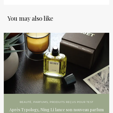
You may also like
BEAUTÉ
,
PARFUMS
,
PRODUITS REÇUS POUR TEST
Après Typology, Ning Li lance son nouveau parfum