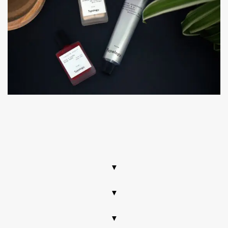
Typology, cosmétiques naturels et bio, vegan, teint
lumineux, clean beauty, made in France, nouveauté 2023,
avis, test
▼
▼
▼