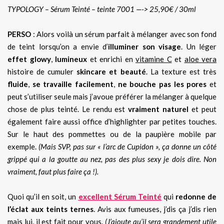
TYPOLOGY – Sérum Teinté – teinte 7001 —-> 25,90€ / 30ml
PERSO
: Alors voilà un sérum parfait à mélanger avec son fond
de teint lorsqu’on a envie d’
illuminer son visage
. Un léger
effet glowy
,
lumineux
et enrichi en
vitamine C
et
aloe vera
histoire de cumuler
skincare et beauté
. La texture est très
fluide
,
se travaille facilement
,
ne bouche pas les pores
et
peut s’utiliser seule mais j’avoue préférer la mélanger à quelque
chose de plus teinté. Le rendu est
vraiment naturel
et peut
également faire aussi office d’highlighter par petites touches.
Sur le haut des pommettes ou de la paupière mobile par
exemple.
(Mais SVP, pas sur « l’arc de Cupidon », ça donne un côté
grippé qui a la goutte au nez, pas des plus sexy je dois dire. Non
vraiment, faut plus faire ça !).
Quoi qu’il en soit, un
excellent Sérum Teinté
qui
redonne de
l’éclat aux teints ternes
. Avis aux fumeuses, j’dis ça j’dis rien
mais lui, il est fait pour vous.
(J’ajoute qu’il sera grandement utile