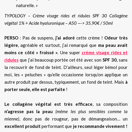
naturelle. »
TYPOLOGY – Crème visage rides et ridules SPF 30 Collagène
végétal 1% + Acide hyaluronique – A50 —-> 35,90€ / 50ml
PERSO
: Pas de suspens,
j’ai adoré
cette crème !
Odeur très
légère
, agréable et surtout, j’ai remarqué que
ma peau avait
moins ce côté « froissé »
. Une super
crème visage rides et
ridules
que j’ai beaucoup portée cet été avec son
SPF 30
, sans
la recouvrir de fond de teint. D’ailleurs, seul léger bémol pour
moi, les « peluches » qu’elle occasionne lorsqu’on applique un
autre produit par dessus, typiquement, un fond de teint. Mais
à
porter seule, elle est parfaite
!
Le collagène végétal est très efficace
, sa composition
n’agresse pas la peau
(même les plus sensibles comme la
mienne)
, donc pas de rougeur, pas de démangeaison… un
excellent produit
performant que
je recommande vivement !