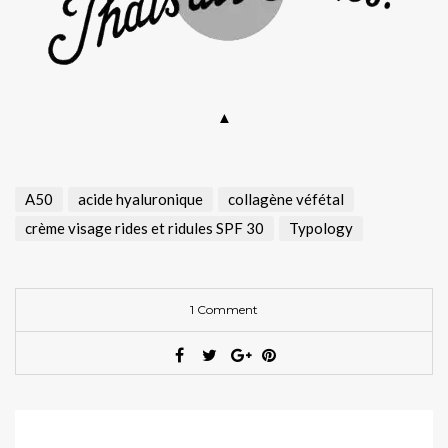
▲
A50
acide hyaluronique
collagène véfétal
crème visage rides et ridules SPF 30
Typology
1 Comment