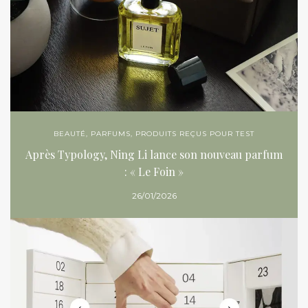
BEAUTÉ
,
PARFUMS
,
PRODUITS REÇUS POUR TEST
Après Typology, Ning Li lance son nouveau parfum
: « Le Foin »
26/01/2026