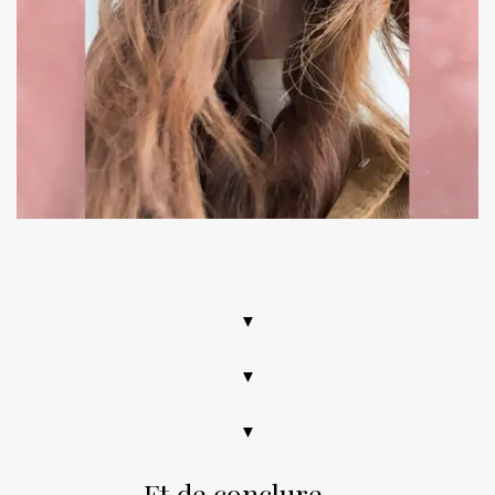
.
▼
▼
▼
Et de conclure …