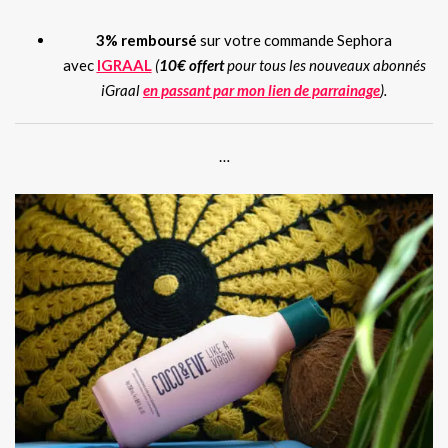
3% remboursé
sur votre commande Sephora
avec
IGRAAL
(
10€ offert
pour tous les nouveaux abonnés
iGraal
e
n passant par mon lien de parrainage
).
…