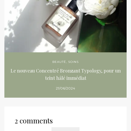
BEAUTÉ
,
SOINS
Le nouveau Concentré Bronzant Typology, pour un
teint hâlé immédiat
21/06/2024
2 comments