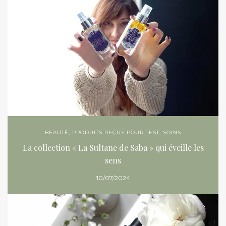
BEAUTÉ
,
PRODUITS REÇUS POUR TEST
,
SOINS
La collection « La Sultane de Saba » qui éveille les
sens
10/07/2024