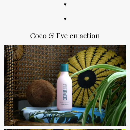
▼
▼
Coco & Eve en action