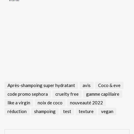
Après-shampoing super hydratant
avis
Coco & eve
code promo sephora
cruelty free
gamme capillaire
like a virgin
noix de coco
nouveauté 2022
réduction
shampoing
test
texture
vegan