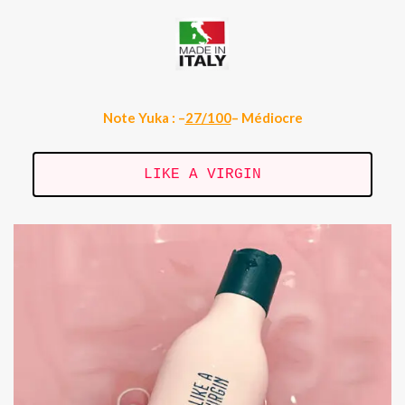
Note Yuka : –
27/100
– Médiocre
LIKE A VIRGIN