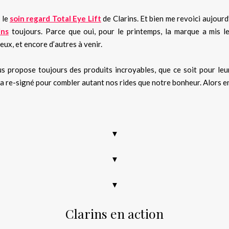
r le
soin regard Total Eye Lift
de Clarins. Et bien me revoici aujourd
ins
toujours. Parce que oui, pour le printemps, la marque a mis l
 yeux, et encore d’autres à venir.
us propose toujours des produits incroyables, que ce soit pour leu
ns a re-signé pour combler autant nos rides que notre bonheur. Alors 
pour les yeux qui marche, soin visage code promo sephora, réductio
▼
▼
▼
Clarins en action