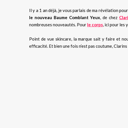
Il y a 1 an déjà, je vous parlais de ma révélation pou
le nouveau Baume Comblant Yeux
, de chez
Clar
nombreuses nouveautés. Pour
le corps
, ici pour les
Point de vue skincare, la marque sait y faire et no
efficacité. Et bien une fois n’est pas coutume, Clari
Clarins, skincare, antiride 