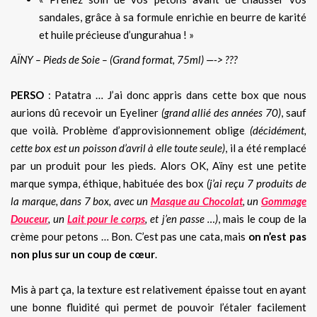
sandales, grâce à sa formule enrichie en beurre de karité
et huile précieuse d’ungurahua ! »
AÏNY – Pieds de Soie – (Grand format, 75ml) —-> ???
PERSO
: Patatra … J’ai donc appris dans cette box que nous
aurions dû recevoir un Eyeliner
(grand allié des années 70)
, sauf
que voilà. Problème d’approvisionnement oblige
(décidément,
cette box est un poisson d’avril à elle toute seule)
, il a été remplacé
par un produit pour les pieds. Alors OK, Aïny est une petite
marque sympa, éthique, habituée des box
(j’ai reçu 7 produits de
la marque, dans 7 box, avec un
Masque au Chocolat
, un
Gommage
Douceur
, un
Lait pour le corps
, et j’en passe …)
, mais le coup de la
crème pour petons … Bon. C’est pas une cata, mais
on n’est pas
non plus sur un coup de cœur
.
Mis à part ça, la texture est relativement épaisse tout en ayant
une bonne fluidité qui permet de pouvoir l’étaler facilement