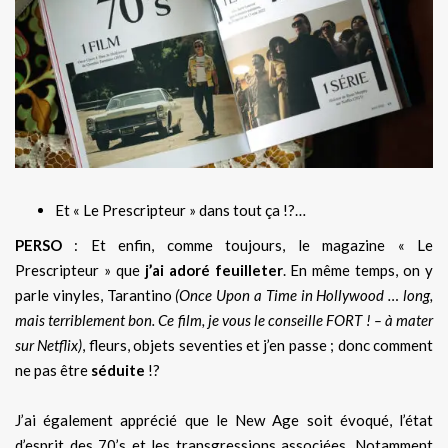
Et « Le Prescripteur » dans tout ça !?…
PERSO
: Et enfin, comme toujours, le magazine « Le
Prescripteur » que
j’ai adoré feuilleter
. En même temps, on y
parle vinyles, Tarantino
(Once Upon a Time in Hollywood … long,
mais terriblement bon. Ce film, je vous le conseille FORT ! – à mater
sur Netflix)
, fleurs, objets seventies et j’en passe ; donc comment
ne pas être
séduite
!?
J’ai également apprécié que le New Age soit évoqué, l’état
d’esprit des 70’s et les transgressions associées. Notamment