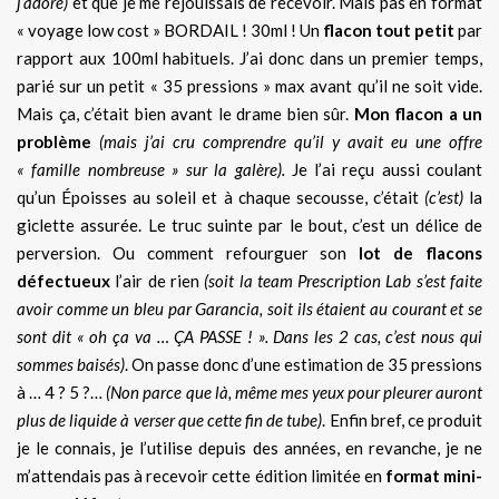
j’adore)
et que je me réjouissais de recevoir. Mais pas en format
« voyage low cost » BORDAIL ! 30ml ! Un
flacon tout petit
par
rapport aux 100ml habituels. J’ai donc dans un premier temps,
parié sur un petit « 35 pressions » max avant qu’il ne soit vide.
Mais ça, c’était bien avant le drame bien sûr.
Mon flacon a un
problème
(mais j’ai cru comprendre qu’il y avait eu une offre
« famille nombreuse » sur la galère).
Je l’ai reçu aussi coulant
qu’un Époisses au soleil et à chaque secousse, c’était
(c’est)
la
giclette assurée. Le truc suinte par le bout, c’est un délice de
perversion. Ou comment refourguer son
lot de
flacons
défectueux
l’air de rien
(soit la team Prescription Lab s’est faite
avoir comme un bleu par Garancia, soit ils étaient au courant et se
sont dit « oh ça va … ÇA PASSE ! ». Dans les 2 cas, c’est nous qui
sommes baisés)
. On passe donc d’une estimation de 35 pressions
à … 4 ? 5 ?…
(Non parce que là, même mes yeux pour pleurer auront
plus de liquide à verser que cette fin de tube)
. Enfin bref, ce produit
je le connais, je l’utilise depuis des années, en revanche, je ne
m’attendais pas à recevoir cette édition limitée en
format mini-