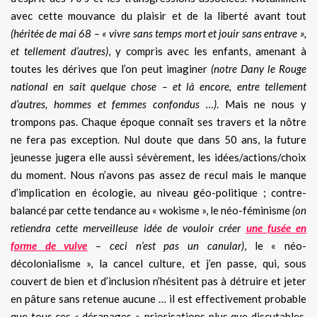
avec cette mouvance du plaisir et de la liberté avant tout
(héritée de mai 68 – « vivre sans temps mort et jouir sans entrave »,
et tellement d’autres)
, y compris avec les enfants, amenant à
toutes les dérives que l’on peut imaginer
(notre Dany le Rouge
national en sait quelque chose – et là encore, entre tellement
d’autres, hommes et femmes confondus …)
. Mais ne nous y
trompons pas. Chaque époque connaît ses travers et la nôtre
ne fera pas exception. Nul doute que dans 50 ans, la future
jeunesse jugera elle aussi sévèrement, les idées/actions/choix
du moment. Nous n’avons pas assez de recul mais le manque
d’implication en écologie, au niveau géo-politique ; contre-
balancé par cette tendance au « wokisme », le néo-féminisme
(on
retiendra cette merveilleuse idée de vouloir créer
une fusée en
forme de vulve
– ceci n’est pas un canular)
, le « néo-
décolonialisme », la cancel culture, et j’en passe, qui, sous
couvert de bien et d’inclusion n’hésitent pas à détruire et jeter
en pâture sans retenue aucune … il est effectivement probable
que tous ces « dérapages », priorisations plus que discutables,