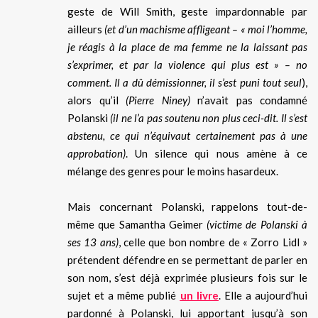
geste de Will Smith, geste impardonnable par
ailleurs
(et d’un machisme affligeant – « moi l’homme,
je réagis à la place de ma femme ne la laissant pas
s’exprimer, et par la violence qui plus est » – no
comment. Il a dû démissionner, il s’est puni tout seul
),
alors qu’il
(Pierre Niney)
n’avait pas condamné
Polanski
(il ne l’a pas soutenu non plus ceci-dit. Il s’est
abstenu, ce qui n’équivaut certainement pas à une
approbation)
. Un silence qui nous amène à ce
mélange des genres pour le moins hasardeux.
Mais concernant Polanski, rappelons tout-de-
même que Samantha Geimer
(victime de Polanski à
ses 13 ans)
, celle que bon nombre de « Zorro Lidl »
prétendent défendre en se permettant de parler en
son nom, s’est déjà exprimée plusieurs fois sur le
sujet et a même publié
un livre
. Elle a aujourd’hui
pardonné à Polanski, lui apportant jusqu’à son