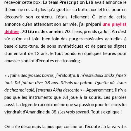
recevoir cette box. La team
Prescription Lab
avait annoncé le
thème, ne restait plus qu’à guetter sa boîte aux lettres pour en
découvrir son contenu. J’étais tellement Ô joie de cette
annonce qu’en attendant son arrivée, j’ai préparé
une playlist
dédiée
:
70 titres des années 70
. Tiens, prends ça Jul ! Ah c’est
sûr qu’on est loin, bien loin des purges musicales actuelles à
base d’auto-tune, de sons synthétiques et de paroles dignes
d’un enfant de 12 ans, le tout pondu en quelques heures pour
amasser son lot d’écoutes en streaming.
« J’fume des grosses barres, j’m’étouffe. Il m’reste deux sticks j’mets
tout. J’ai fait un rêve, 38 ans. J’disais au patron. J’guette où. J’sors
de chez moi calé, j’entends Akha descente »
– Apparemment, il n’y a
pas que les instruments que Jul joue à la souris. Les paroles
aussi
.
La légende raconte même que sa passion pour les mots lui
viendrait d’Amandine du 38.
(Les vrais savent).
Tout s’explique !
On crée désormais la musique comme on l’écoute : à la va-vite.