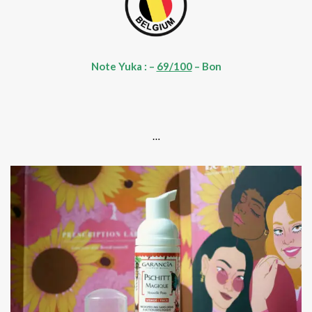
Note Yuka : –
69/100
– Bon
.
…