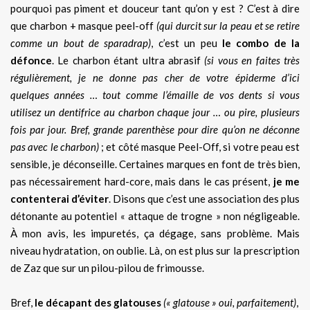
pourquoi pas piment et douceur tant qu’on y est ? C’est à dire
que charbon + masque peel-off
(qui durcit sur la peau et se retire
comme un bout de sparadrap)
, c’est un peu
le combo de la
défonce
. Le charbon étant ultra abrasif
(si vous en faites très
régulièrement, je ne donne pas cher de votre épiderme d’ici
quelques années … tout comme l’émaille de vos dents si vous
utilisez un dentifrice au charbon chaque jour … ou pire, plusieurs
fois par jour. Bref, grande parenthèse pour dire qu’on ne déconne
pas avec le charbon)
; et côté masque Peel-Off, si votre peau est
sensible, je déconseille. Certaines marques en font de très bien,
pas nécessairement hard-core, mais dans le cas présent,
je me
contenterai d’éviter
. Disons que c’est une association des plus
détonante au potentiel « attaque de trogne » non négligeable.
À mon avis, les impuretés, ça dégage, sans problème. Mais
niveau hydratation, on oublie. Là, on est plus sur la prescription
de Zaz que sur un pilou-pilou de frimousse.
Bref,
le décapant des glatouses
(« glatouse » oui, parfaitement)
,