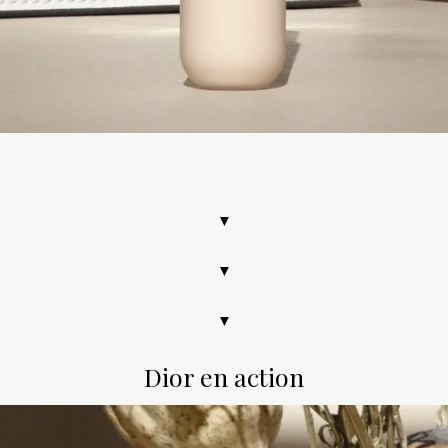
2, anticernes, teint, makeup, swatch, correcteur, test, code pr
▼
▼
▼
Dior en action