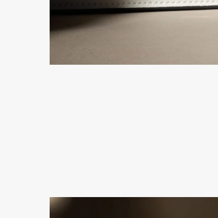
Dior, Dior Backstage, nouveauté 202