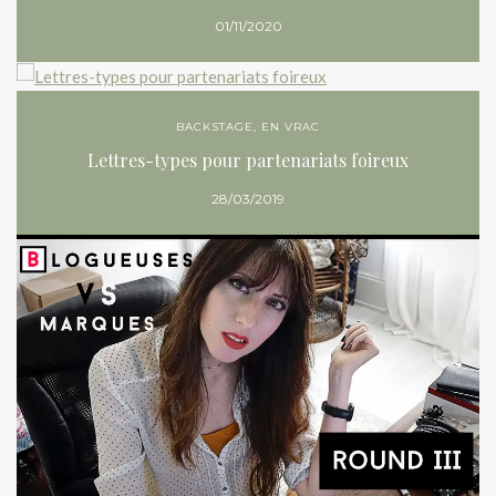
01/11/2020
BACKSTAGE
,
EN VRAC
Lettres-types pour partenariats foireux
28/03/2019