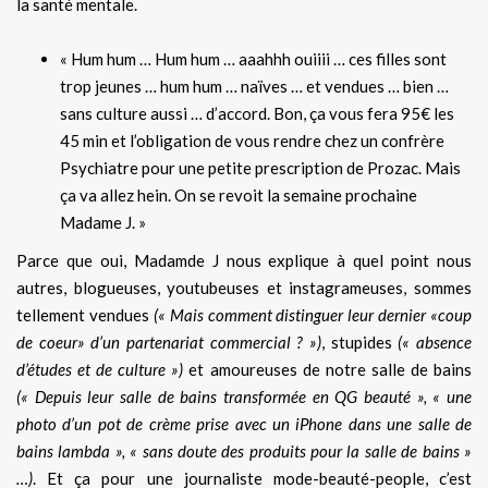
la santé mentale.
« Hum hum … Hum hum … aaahhh ouiiii … ces filles sont
trop jeunes … hum hum … naïves … et vendues … bien …
sans culture aussi … d’accord. Bon, ça vous fera 95€ les
45 min et l’obligation de vous rendre chez un confrère
Psychiatre pour une petite prescription de Prozac. Mais
ça va allez hein. On se revoit la semaine prochaine
Madame J. »
Parce que oui, Madamde J nous explique à quel point nous
autres, blogueuses, youtubeuses et instagrameuses, sommes
tellement vendues
(« Mais comment distinguer leur dernier «coup
de coeur» d’un partenariat commercial ? »)
, stupides
(« absence
d’études et de culture »)
et amoureuses de notre salle de bains
(« Depuis leur salle de bains transformée en QG beauté », « une
photo d’un pot de crème prise avec un iPhone dans une salle de
bains lambda », « sans doute des produits pour la salle de bains »
…)
. Et ça pour une journaliste mode-beauté-people, c’est