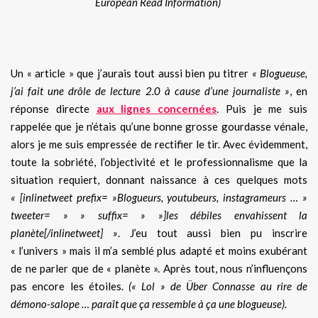
European Read Information)
Un « article » que j’aurais tout aussi bien pu titrer
« Blogueuse,
j’ai fait une drôle de lecture 2.0 à cause d’une journaliste »
, en
réponse directe
aux lignes concernées
. Puis je me suis
rappelée que je n’étais qu’une bonne grosse gourdasse vénale,
alors je me suis empressée de rectifier le tir. Avec évidemment,
toute la sobriété, l’objectivité et le professionnalisme que la
situation requiert, donnant naissance à ces quelques mots
« [inlinetweet prefix= »Blogueurs, youtubeurs, instagrameurs … »
tweeter= » » suffix= » »]les débiles envahissent la
planète[/inlinetweet] »
. J’eu tout aussi bien pu inscrire
« l’univers » mais il m’a semblé plus adapté et moins exubérant
de ne parler que de « planète ». Après tout, nous n’influençons
pas encore les étoiles.
(« Lol » de Über Connasse au rire de
démono-salope … paraît que ça ressemble à ça une blogueuse).