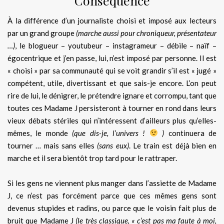
Conséquence
À la différence d’un journaliste choisi et imposé aux lecteurs
par un grand groupe
(marche aussi pour chroniqueur, présentateur
…)
, le blogueur – youtubeur – instagrameur – débile – naïf –
égocentrique et j’en passe, lui, n’est imposé par personne. Il est
« choisi » par sa communauté qui se voit grandir s’il est « jugé »
compétent, utile, divertissant et que sais-je encore. L’on peut
rire de lui, le dénigrer, le prétendre ignare et corrompu, tant que
toutes ces Madame J persisteront à tourner en rond dans leurs
vieux débats stériles qui n’intéressent d’ailleurs plus qu’elles-
mêmes, le monde
(que dis-je, l’univers !
)
continuera de
tourner … mais sans elles
(sans eux)
. Le train est déjà bien en
marche et il sera bientôt trop tard pour le rattraper.
Si les gens ne viennent plus manger dans l’assiette de Madame
J, ce n’est pas forcément parce que ces mêmes gens sont
devenus stupides et radins, ou parce que le voisin fait plus de
bruit que Madame J
(le très classique, « c’est pas ma faute à moi,