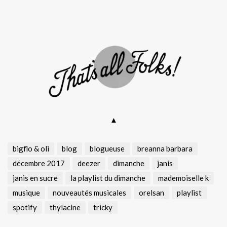
▲
bigflo & oli
blog
blogueuse
breanna barbara
décembre 2017
deezer
dimanche
janis
janis en sucre
la playlist du dimanche
mademoiselle k
musique
nouveautés musicales
orelsan
playlist
spotify
thylacine
tricky