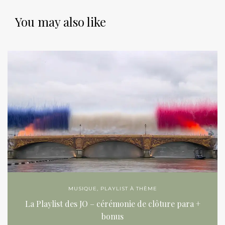
You may also like
MUSIQUE
,
PLAYLIST À THÈME
La Playlist des JO – cérémonie de clôture para +
bonus