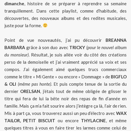
dimanche
, histoire de se préparer à reprendre sa semaine
tranquillement. Dans cette playlist, comme d’habitude, des
découvertes, des nouveaux albums et des redites musicales,
juste pour la forme.
Point de vue nouveautés, j’ai pu découvrir
BREANNA
BARBARA
grâce à son duo avec
TRICKY
(pour le nouvel album
du monsieur)
. Résultat, je suis allée voir du côté des créations
perso de la demoiselle et j’ai vraiment apprécié sa voix et ses
compos. J’ai également aimé quelques trucs commerciaux
comme le titre « Mi Gente » ou encore « Dommage » de
BIGFLO
& OLI
(même pas honte)
. Et puis compte tenue de la sortie du
dernier
ORELSAN
, j’étais tout de même obligée de glisser le
titre qui fera de lui la bête noir des repas de fin d’année en
famille. Mais ça m’a fait sourire alors j’intègre ça là, l’air de rien.
Mis à part ça, vous trouverez aussi un peu d’électro avec
WAX
TAILOR, PETIT BISCUIT
ou encore
THYLACINE
, et même
quelques titres à vous en faire tirer les larmes comme celui de