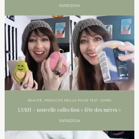
10/09/2024
BEAUTÉ
,
PRODUITS REÇUS POUR TEST
,
SOINS
LUSH – nouvelle collection « fête des mères »
05/05/2024