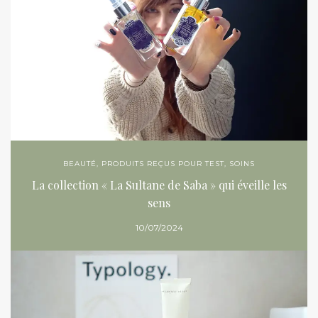
BEAUTÉ
,
PRODUITS REÇUS POUR TEST
,
SOINS
La collection « La Sultane de Saba » qui éveille les
sens
10/07/2024