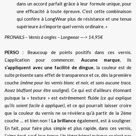
dans un accord parfait grâce à leur formule unique, pour
une efficacité à toute épreuve. C’est cette combinaison
qui confère à LongWear plus de résistance et une tenue
supérieure à n’importe quel vernis ordinaire. »
PRONAILS – Vernis à ongles – Longwear —-> 14,95€
PERSO
: Beaucoup de points positifs dans ces vernis.
L’application pour commencer.
Aucune marque
, ils
s’appliquent avec une facilité de dingue
, la couleur est de
suite présente sans effet de transparence et ce, dès la première
couche
(même pour les vernis blanc et noir, et sans aucune trace.
Assez bluffant pour être souligné)
. Ce qui est d’ailleurs étonnant
puisque la « texture » est extrêmement fluide
(ce qui explique
qu’ils soient facile à appliquer)
, et ce qui pourrait laisser croire
que la couleur du vernis ne se révèlera qu’à partir de la 2ème
couche … et bien non !
La brillance
également, est à souligner.
En fait, pour faire plus simple et plus rapide, dans ces vernis,
j’aime tout, sauf leur tenue. Un léger bémol puisque ce n’est pas