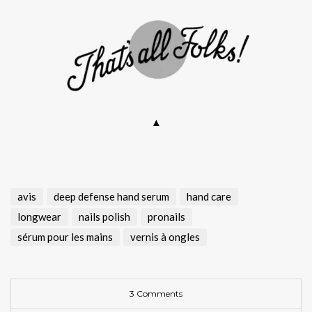
▲
avis
deep defense hand serum
hand care
longwear
nails polish
pronails
sérum pour les mains
vernis à ongles
3 Comments