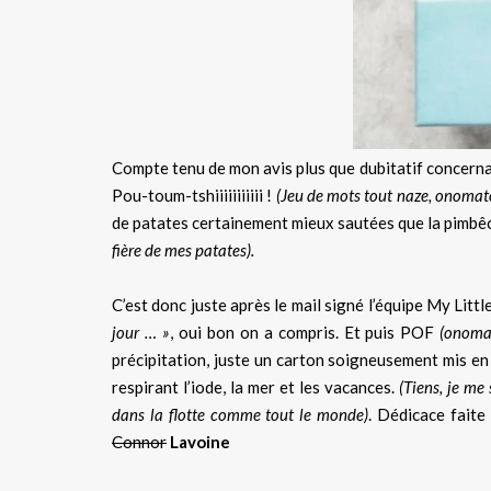
Compte tenu de mon avis plus que dubitatif concern
Pou-toum-tshiiiiiiiiiii !
(Jeu de mots tout naze, onomat
de patates certainement mieux sautées que la pimbêc
fière de mes patates).
C’est donc juste après le mail signé l’équipe My Litt
jour … »
, oui bon on a compris. Et puis POF
(onomato
précipitation, juste un carton soigneusement mis en
respirant l’iode, la mer et les vacances.
(Tiens, je m
dans la flotte comme tout le monde)
. Dédicace faite
Connor
Lavoine