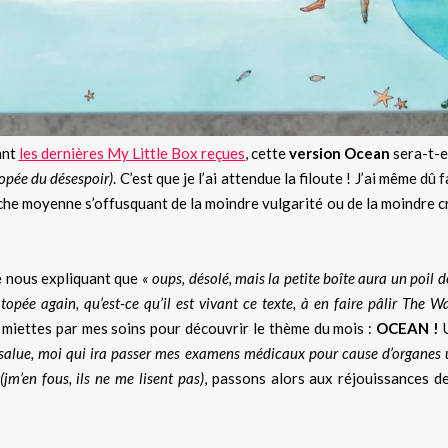
ant
les dernières My Little Box reçues
, cette
version Ocean
sera-t-el
opée du désespoir)
. C’est que je l’ai attendue la filoute ! J’ai même dû
he moyenne s’offusquant de la moindre vulgarité ou de la moindre cr
le nous expliquant que
« oups, désolé, mais la petite boîte aura un poil d
pée again, qu’est-ce qu’il est vivant ce texte, à en faire pâlir The W
 miettes par mes soins pour découvrir le thème du mois :
OCEAN !
U
e salue, moi qui ira passer mes examens médicaux pour cause d’organes
(jm’en fous, ils ne me lisent pas)
, passons alors aux réjouissances 