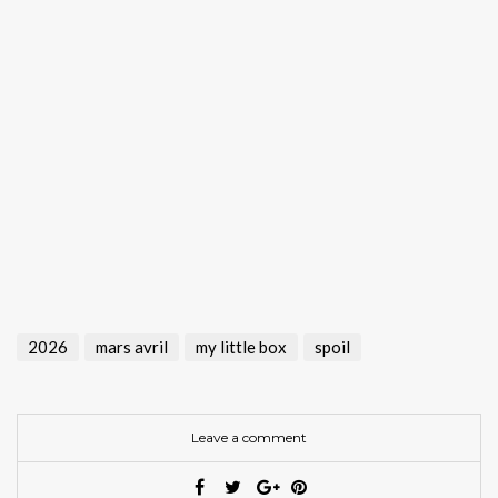
.
.
.
.
.
2026
mars avril
my little box
spoil
Leave a comment