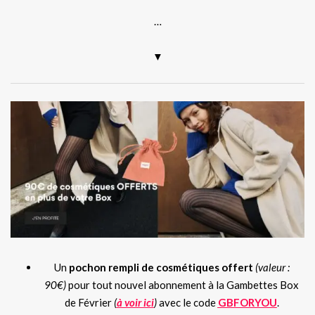
…
▼
Un
pochon rempli de cosmétiques offert
(valeur :
90€)
pour tout nouvel abonnement à la Gambettes Box
de Février
(
à voir ici
)
avec le code
GBFORYOU
.