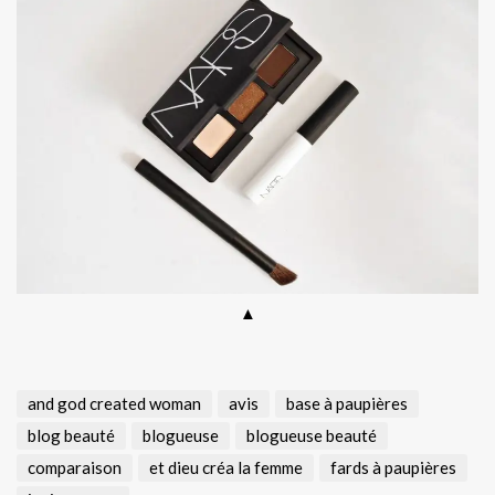
▲
and god created woman
avis
base à paupières
blog beauté
blogueuse
blogueuse beauté
comparaison
et dieu créa la femme
fards à paupières