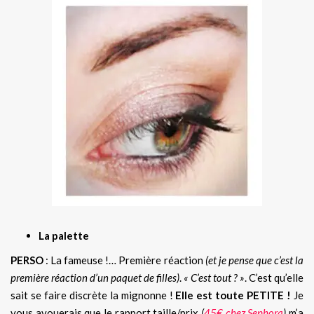
La palette
PERSO
: La fameuse !… Première réaction
(et je pense que c’est la
première réaction d’un paquet de filles)
.
« C’est tout ? »
. C’est qu’elle
sait se faire discrète la mignonne !
Elle est toute PETITE !
Je
vous avouerais que le rapport taille/prix
(
45€ chez Sephora
)
m’a