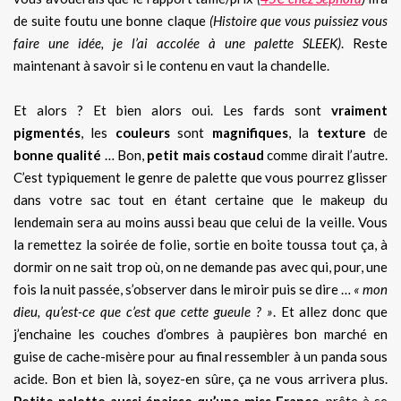
de suite foutu une bonne claque
(Histoire que vous puissiez vous
faire une idée, je l’ai accolée à une palette SLEEK)
. Reste
maintenant à savoir si le contenu en vaut la chandelle.
Et alors ? Et bien alors oui. Les fards sont
vraiment
pigmentés
, les
couleurs
sont
magnifiques
, la
texture
de
bonne qualité
… Bon,
petit mais costaud
comme dirait l’autre.
C’est typiquement le genre de palette que vous pourrez glisser
dans votre sac tout en étant certaine que le makeup du
lendemain sera au moins aussi beau que celui de la veille. Vous
la remettez la soirée de folie, sortie en boite toussa tout ça, à
dormir on ne sait trop où, on ne demande pas avec qui, pour, une
fois la nuit passée, s’observer dans le miroir puis se dire …
« mon
dieu, qu’est-ce que c’est que cette gueule ? »
. Et allez donc que
j’enchaine les couches d’ombres à paupières bon marché en
guise de cache-misère pour au final ressembler à un panda sous
acide. Bon et bien là, soyez-en sûre, ça ne vous arrivera plus.