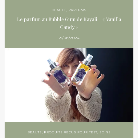
BEAUTÉ
,
PARFUMS
Le parfum au Bubble Gum de Kayali – « Vanilla
Candy »
21/08/2024
BEAUTÉ
,
PRODUITS REÇUS POUR TEST
,
SOINS