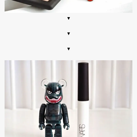
▼
▼
▼