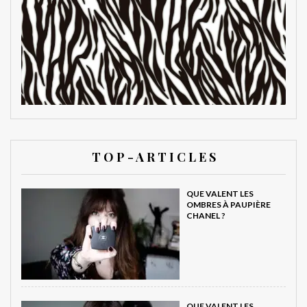
T O P - A R T I C L E S
QUE VALENT LES
OMBRES À PAUPIÈRE
CHANEL ?
QUE VALENT LES