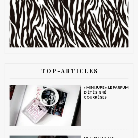
T O P - A R T I C L E S
« MINI JUPE », LE PARFUM
D’ÉTÉ SIGNÉ
COURRÈGES
QUE VALENT LES