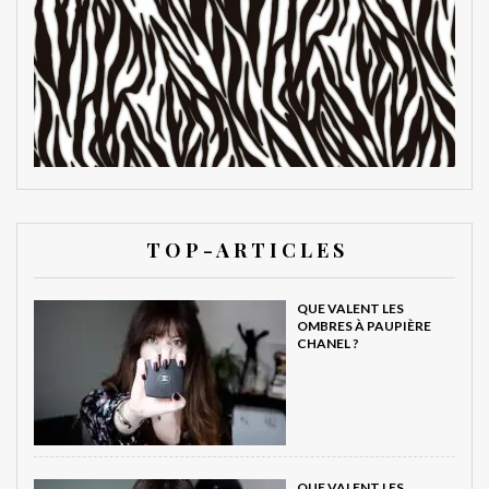
T O P - A R T I C L E S
QUE VALENT LES
OMBRES À PAUPIÈRE
CHANEL ?
QUE VALENT LES