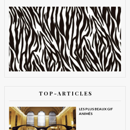
T O P - A R T I C L E S
LES PLUS BEAUX GIF
ANIMÉS