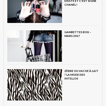
EXISTE ET C’EST SIGNÉ
CHANEL !
GAMBETTES BOX –
MARS 2017
ZÈBRE OU VACHE À LAIT
? LA MODE DES
INTELLOS