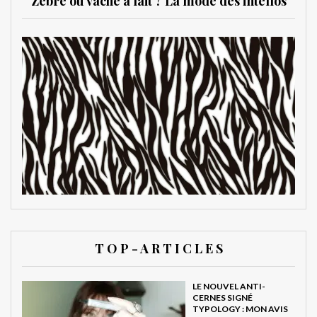
Zèbre ou vache à lait ? La mode des intellos
T O P - A R T I C L E S
LE NOUVEL ANTI-
CERNES SIGNÉ
TYPOLOGY : MON AVIS