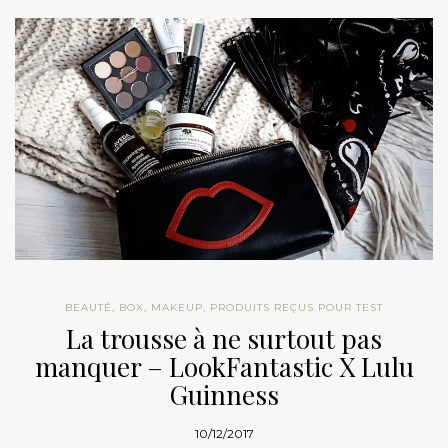
BEAUTÉ
,
BOX
,
MAKEUP
,
PRODUITS REÇUS POUR TEST
La trousse à ne surtout pas
manquer – LookFantastic X Lulu
Guinness
10/12/2017