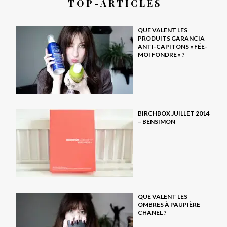
T O P - A R T I C L E S
QUE VALENT LES
PRODUITS GARANCIA
ANTI-CAPITONS « FÉE-
MOI FONDRE » ?
BIRCHBOX JUILLET 2014
– BENSIMON
QUE VALENT LES
OMBRES À PAUPIÈRE
CHANEL ?