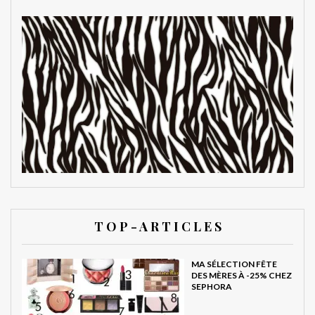
T O P - A R T I C L E S
MA SÉLECTION FÊTE
DES MÈRES À -25% CHEZ
SEPHORA