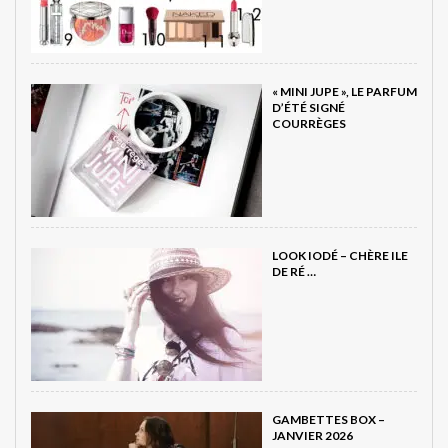
« MINI JUPE », LE PARFUM
D’ÉTÉ SIGNÉ
COURRÈGES
LOOK IODÉ – CHÈRE ILE
DE RÉ …
GAMBETTES BOX –
JANVIER 2026