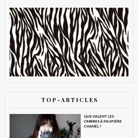
T O P - A R T I C L E S
QUE VALENT LES
OMBRES À PAUPIÈRE
CHANEL ?