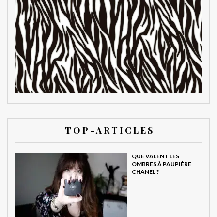
T O P - A R T I C L E S
QUE VALENT LES
OMBRES À PAUPIÈRE
CHANEL ?