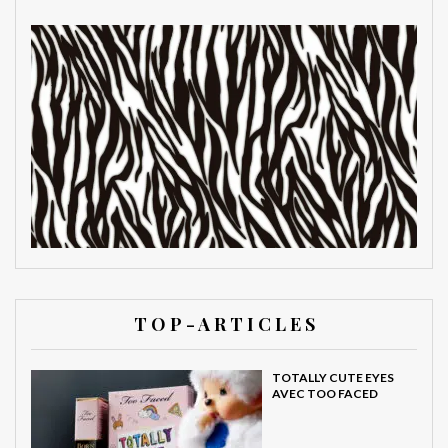
T O P - A R T I C L E S
TOTALLY CUTE EYES
AVEC TOO FACED