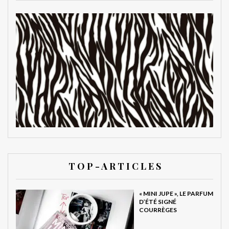
T O P - A R T I C L E S
« MINI JUPE », LE PARFUM
D’ÉTÉ SIGNÉ
COURRÈGES