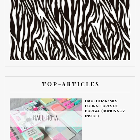
T O P - A R T I C L E S
HAUL HEMA : MES
FOURNITURES DE
BUREAU (BONUS NOZ
INSIDE)