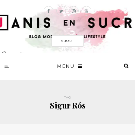
ABOUT
MENU
TAG
Sigur Rós