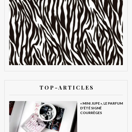
T O P - A R T I C L E S
« MINI JUPE », LE PARFUM
D’ÉTÉ SIGNÉ
COURRÈGES