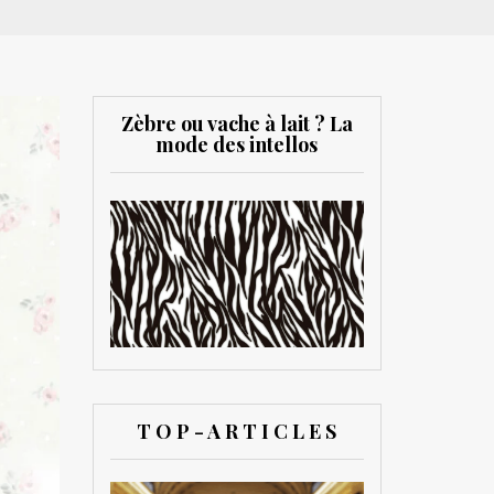
Zèbre ou vache à lait ? La
mode des intellos
T O P - A R T I C L E S