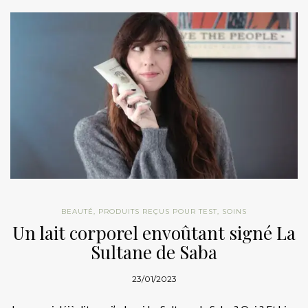
BEAUTÉ
,
PRODUITS REÇUS POUR TEST
,
SOINS
Un lait corporel envoûtant signé La
Sultane de Saba
23/01/2023