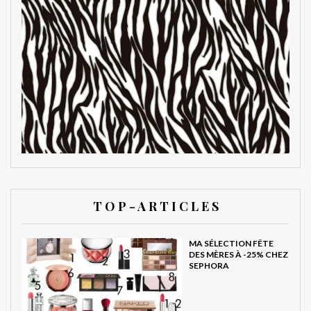
T O P - A R T I C L E S
MA SÉLECTION FÊTE
DES MÈRES À -25% CHEZ
SEPHORA