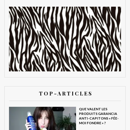
T O P - A R T I C L E S
QUE VALENT LES
PRODUITS GARANCIA
ANTI-CAPITONS « FÉE-
MOI FONDRE » ?