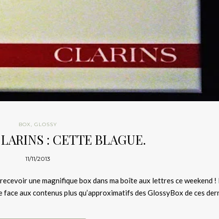
BOX
,
GLOSSY
CLARINS : CETTE BLAGUE.
11/11/2013
 de recevoir une magnifique box dans ma boîte aux lettres ce weekend ! 
dée face aux contenus plus qu’approximatifs des GlossyBox de ces der