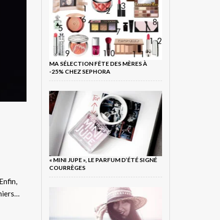
MA SÉLECTION FÊTE DES MÈRES À
-25% CHEZ SEPHORA
« MINI JUPE », LE PARFUM D’ÉTÉ SIGNÉ
COURRÈGES
Enfin,
niers…