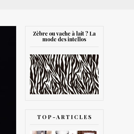
Zèbre ou vache à lait ? La
mode des intellos
T O P - A R T I C L E S