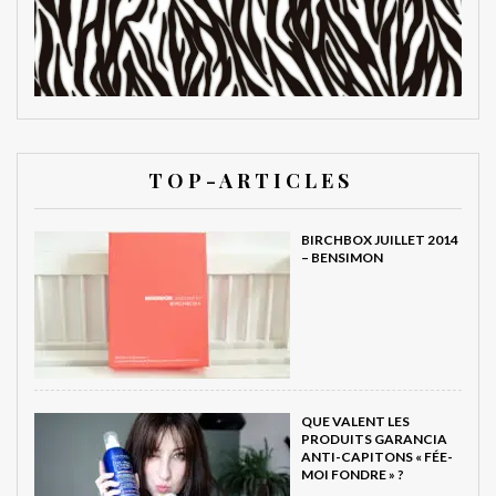
T O P - A R T I C L E S
BIRCHBOX JUILLET 2014
– BENSIMON
QUE VALENT LES
PRODUITS GARANCIA
ANTI-CAPITONS « FÉE-
MOI FONDRE » ?