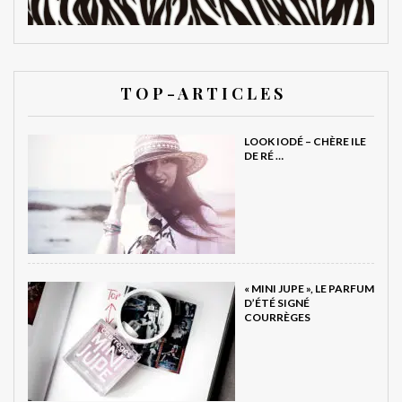
T O P - A R T I C L E S
LOOK IODÉ – CHÈRE ILE
DE RÉ …
« MINI JUPE », LE PARFUM
D’ÉTÉ SIGNÉ
COURRÈGES