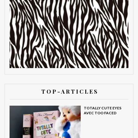
T O P - A R T I C L E S
TOTALLY CUTE EYES
AVEC TOO FACED