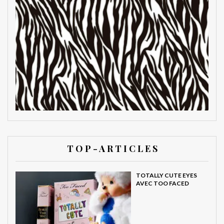
T O P - A R T I C L E S
TOTALLY CUTE EYES
AVEC TOO FACED