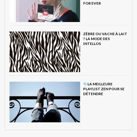
FOR EVER
ZÈBRE OU VACHE À LAIT
? LA MODE DES
INTELLOS
LA MEILLEURE
PLAYLIST ZEN POUR SE
DÉTENDRE