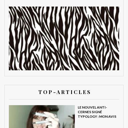
T O P - A R T I C L E S
LE NOUVEL ANTI-
CERNES SIGNÉ
TYPOLOGY : MON AVIS