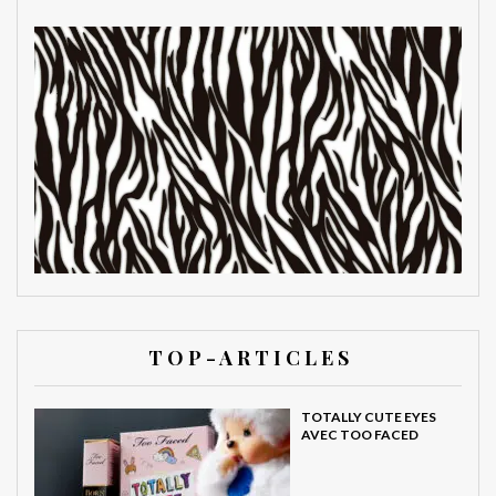
T O P - A R T I C L E S
TOTALLY CUTE EYES
AVEC TOO FACED