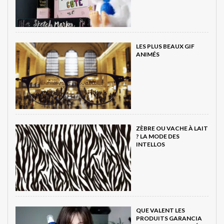
LES PLUS BEAUX GIF
ANIMÉS
ZÈBRE OU VACHE À LAIT
? LA MODE DES
INTELLOS
QUE VALENT LES
PRODUITS GARANCIA