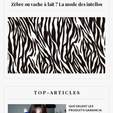
Zèbre ou vache à lait ? La mode des intellos
T O P - A R T I C L E S
QUE VALENT LES
PRODUITS GARANCIA