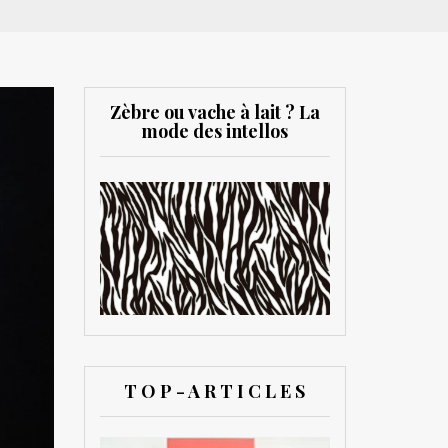
Zèbre ou vache à lait ? La
mode des intellos
T O P - A R T I C L E S