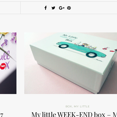
BOX
,
MY LITTLE
17
My little WEEK-END box – 