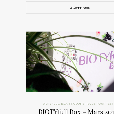
2 Comments
BIOTYFULL
,
BOX
,
PRODUITS REÇUS POUR TEST
BIOTYfull Box – Mars 20