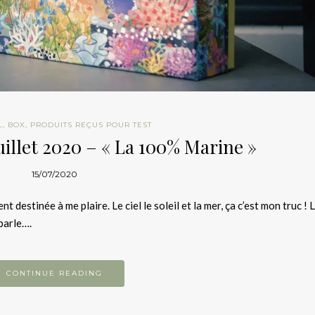
L
,
BOX
,
PRODUITS REÇUS POUR TEST
uillet 2020 – « La 100% Marine »
15/07/2020
destinée à me plaire. Le ciel le soleil et la mer, ça c’est mon truc ! L
 parle….
CONTINUE READING