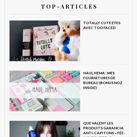
T O P - A R T I C L E S
TOTALLY CUTE EYES
AVEC TOO FACED
HAUL HEMA : MES
FOURNITURES DE
BUREAU (BONUS NOZ
INSIDE)
QUE VALENT LES
PRODUITS GARANCIA
ANTI-CAPITONS « FÉE-