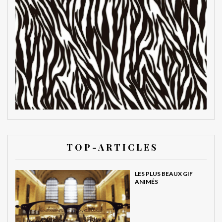
T O P - A R T I C L E S
LES PLUS BEAUX GIF
ANIMÉS