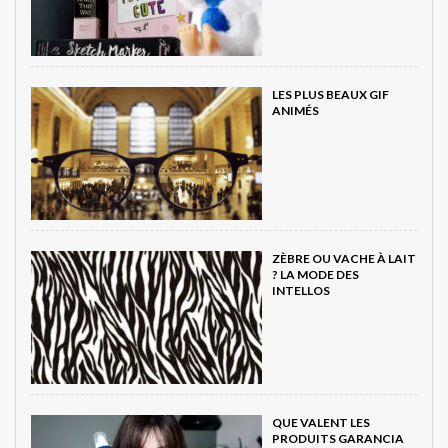
LES PLUS BEAUX GIF
ANIMÉS
ZÈBRE OU VACHE À LAIT
? LA MODE DES
INTELLOS
QUE VALENT LES
PRODUITS GARANCIA