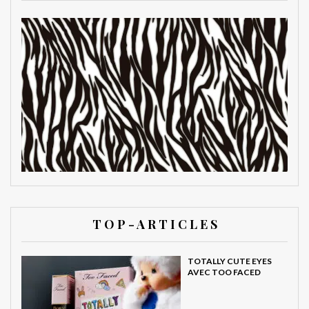
T O P - A R T I C L E S
TOTALLY CUTE EYES
AVEC TOO FACED