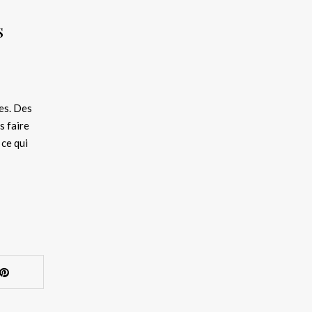
s
les. Des
s faire
 ce qui