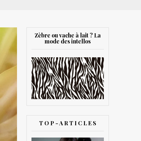
Zèbre ou vache à lait ? La
mode des intellos
T O P - A R T I C L E S