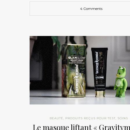
4 Comments
BEAUTÉ
,
PRODUITS REÇUS POUR TEST
,
SOINS
Le masque liftant « Gravity