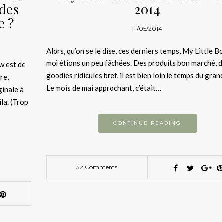
 des
2014
e ?
11/05/2014
Alors, qu’on se le dise, ces derniers temps, My Little B
moi étions un peu fâchées. Des produits bon marché, 
 est de
goodies ridicules bref, il est bien loin le temps du gra
re,
Le mois de mai approchant, c’était…
ginale à
la. (Trop
CONTINUE READING
32 Comments