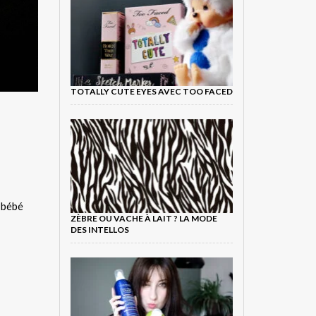
TOTALLY CUTE EYES AVEC TOO FACED
e bébé
ZÈBRE OU VACHE À LAIT ? LA MODE
DES INTELLOS