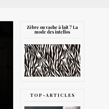
Zèbre ou vache à lait ? La
mode des intellos
T O P - A R T I C L E S