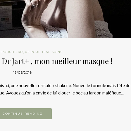
PRODUITS REÇUS POUR TEST
,
SOINS
 Dr Jart+ , mon meilleur masque !
19/06/2018
is-ci, une nouvelle formule « shaker ». Nouvelle formule mais tête d
e. Avouez qu’on a envie de lui clouer le bec au lardon maléfique…
CONTINUE READING