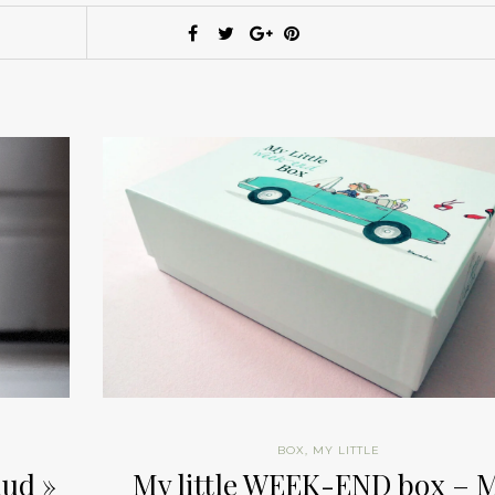
BOX
,
MY LITTLE
mud »
My little WEEK-END box – 