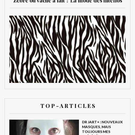
Zèbre ou vache à lait ? La mode des intellos
T O P - A R T I C L E S
DR JART+ : NOUVEAUX
MASQUES, MAIS
TOUJOURS MES