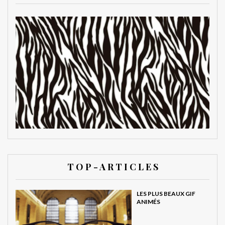
T O P - A R T I C L E S
LES PLUS BEAUX GIF
ANIMÉS