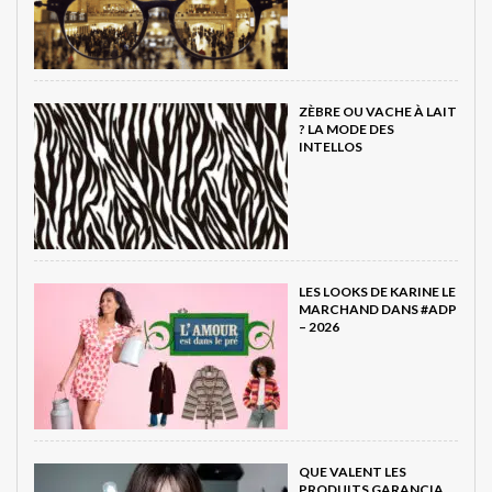
ZÈBRE OU VACHE À LAIT
? LA MODE DES
INTELLOS
LES LOOKS DE KARINE LE
MARCHAND DANS #ADP
– 2026
QUE VALENT LES
PRODUITS GARANCIA