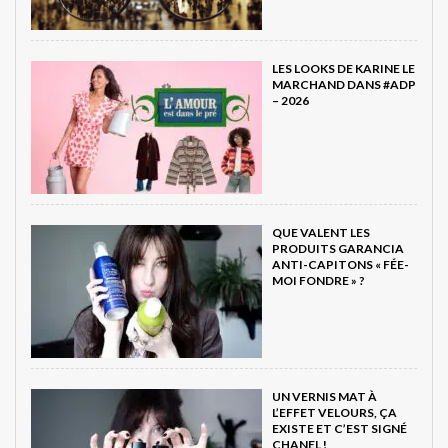
LES LOOKS DE KARINE LE
MARCHAND DANS #ADP
– 2026
QUE VALENT LES
PRODUITS GARANCIA
ANTI-CAPITONS « FÉE-
MOI FONDRE » ?
UN VERNIS MAT À
L’EFFET VELOURS, ÇA
EXISTE ET C’EST SIGNÉ
CHANEL !