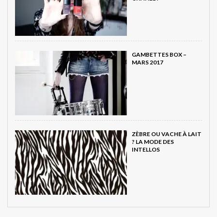
GAMBETTES BOX –
MARS 2017
ZÈBRE OU VACHE À LAIT
? LA MODE DES
INTELLOS