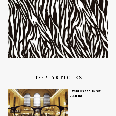
T O P - A R T I C L E S
LES PLUS BEAUX GIF
ANIMÉS