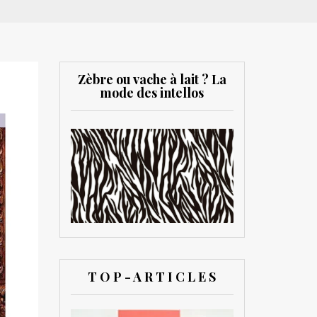
Zèbre ou vache à lait ? La
mode des intellos
T O P - A R T I C L E S