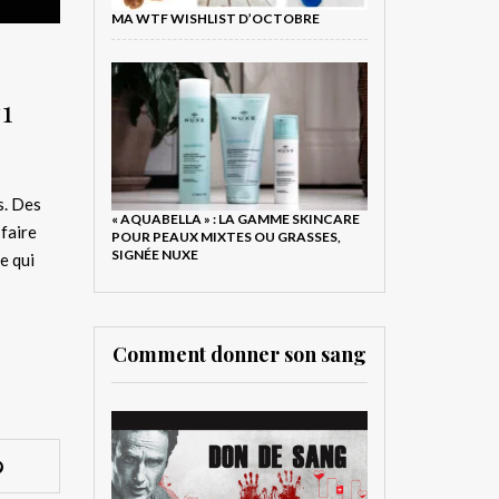
MA WTF WISHLIST D’OCTOBRE
#1
s. Des
« AQUABELLA » : LA GAMME SKINCARE
faire
POUR PEAUX MIXTES OU GRASSES,
SIGNÉE NUXE
e qui
Comment donner son sang